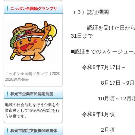
ニッポン全国鍋グランプリ
（３）認証機関
認証を受けた日から起
31日まで
■認証までのスケージュー
令和8年7月17日
ニッポン全国鍋グランプリ2020
2020結果発表
8月17日～9月25
和光市企業市民認定制度
10月頃～12月頃
地域の社会活動を行う企業を企
業市民として市役所が認定を行
令和9年1月頃 
う制度です。
2月頃 認
和光市認定支援機関連携体