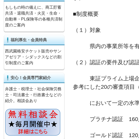
もしもの時の備えに、商工貯蓄
■制度概要
共済・退職共済・火災・生命・
自動車・PL保険等の各種共済制
度のご案内
（１）対象
福利厚生・会員特典
県内の事業所等を有
西武園格安チケット販売やサン
アゼリア・シダックスなどの割
（２）認証の要件及び認
引制度のご案内
東証プライム上場企業
安心！会員専門家紹介
参考にした20の審査項目（
弁護士・税理士・社会保険労務
士・司法書士・行政書士などの
紹介。相談会あり
において一定の水準
プラチナ認証 160
ゴールド認証 120