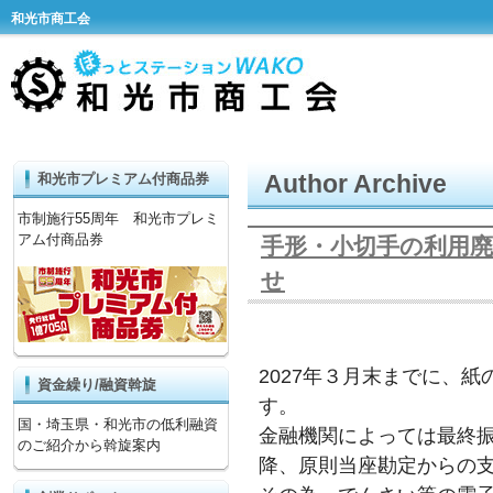
和光市商工会
Author Archive
和光市プレミアム付商品券
市制施行55周年 和光市プレミ
アム付商品券
手形・小切手の利用
せ
2027年３月末までに、
資金繰り/融資斡旋
す。
国・埼玉県・和光市の低利融資
金融機関によっては最終振
のご紹介から斡旋案内
降、原則当座勘定からの