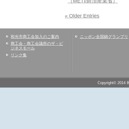
（METI/経済産業省）
« Older Entries
和光市商工会加入のご案内
ニッポン全国鍋グランプリ
商工会・商工会議所のザ・ビ
ジネスモール
リンク集
Copyright© 2014