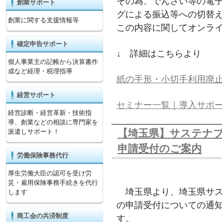
その為、でんさい等の電
創業サポート
グによる振込等への切替
創業に関する支援情報等
この内容に関してオンラ
確定申告サポート
↓ 詳細はこちらより
個人事業主の記帳から決算書作
成など経理・税理指導
紙の手形・小切手利用廃止へ
経営サポート
セミナー一覧｜導入サポ
経営診断・経営革新・技術指
導、創業などの相談に専門家を
【埼玉県】サステナ
派遣しサポート！
申請受付のご案内
労働保険事務代行
厚生労働大臣の認可を受け労
災・雇用保険事務手続きを代行
埼玉県より、埼玉県サス
します
の申請受付についての通
商工会の共済制度
す。