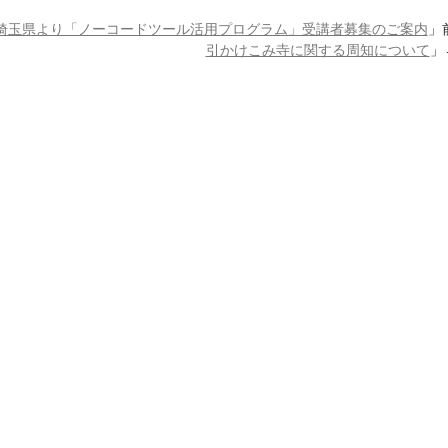
埼玉県より「ノーコードツール活用プログラム」受講者募集のご案内
」
引かけこみ寺に関する周知について
」