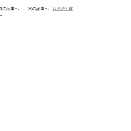
前の記事へ 次の記事へ「
取適法と取
→