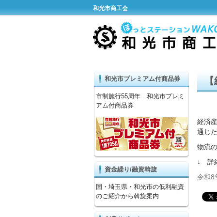
和光市商工会
和光市プレミアム付商品券
【
市制施行55周年 和光市プレミ
アム付商品券
経済
通じ
物流
↓ 詳
資金繰り/融資斡旋
令和8
国・埼玉県・和光市の低利融資
のご紹介から斡旋案内