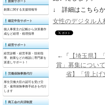
創業サポート
↓ 詳細はこちら
創業に関する支援情報等
女性のデジタル人
確定申告サポート
個人事業主の記帳から決算書作
成など経理・税理指導
経営サポート
経営診断・経営革新・技術指
←「
【埼玉県】
導、創業などの相談に専門家を
派遣しサポート！
賞」募集につい
省】「賃上げ
労働保険事務代行
厚生労働大臣の認可を受け労
災・雇用保険事務手続きを代行
します
商工会の共済制度