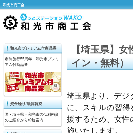
和光市商工会
【埼玉県】女
和光市プレミアム付商品券
市制施行55周年 和光市プレミ
イン・無料）
アム付商品券
埼玉県より、デジ
資金繰り/融資斡旋
に、スキルの習得
国・埼玉県・和光市の低利融資
援するため、女性
のご紹介から斡旋案内
施いたします。