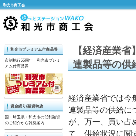
和光市商工会
【経済産業省
和光市プレミアム付商品券
市制施行55周年 和光市プレミ
連製品等の供
アム付商品券
経済産業省では今
資金繰り/融資斡旋
連製品等の供給に
国・埼玉県・和光市の低利融資
が、万一、買い占
のご紹介から斡旋案内
て、供給状況に関