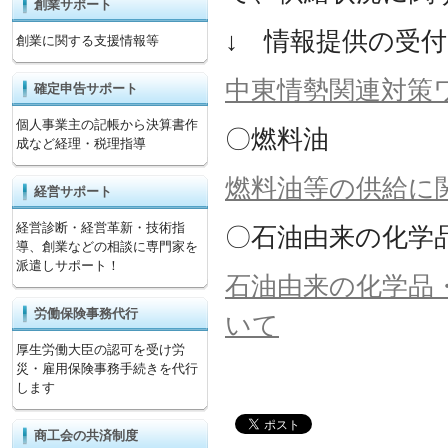
創業サポート
↓ 情報提供の受
創業に関する支援情報等
中東情勢関連対策ワ
確定申告サポート
個人事業主の記帳から決算書作
〇燃料油
成など経理・税理指導
燃料油等の供給に
経営サポート
経営診断・経営革新・技術指
〇石油由来の化学
導、創業などの相談に専門家を
派遣しサポート！
石油由来の化学品
労働保険事務代行
いて
厚生労働大臣の認可を受け労
災・雇用保険事務手続きを代行
します
商工会の共済制度