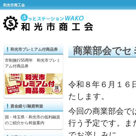
和光市商工会
商業部会でセ
和光市プレミアム付商品券
市制施行55周年 和光市プレミ
アム付商品券
令和８年６月１６
たします。
資金繰り/融資斡旋
今回の商業部会で
国・埼玉県・和光市の低利融資
行う予定です。ま
のご紹介から斡旋案内
でお楽しみに。