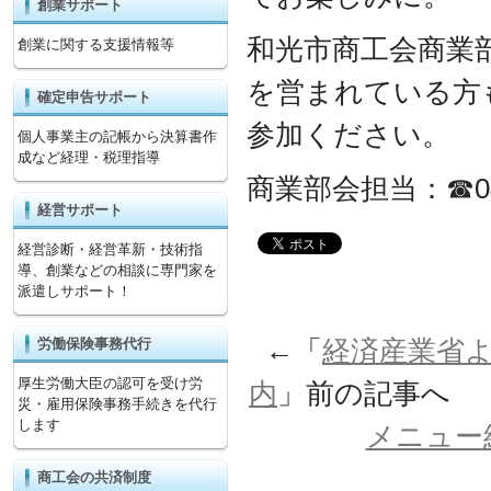
創業サポート
和光市商工会商業
創業に関する支援情報等
を営まれている方
確定申告サポート
参加ください。
個人事業主の記帳から決算書作
成など経理・税理指導
商業部会担当：☎048
経営サポート
経営診断・経営革新・技術指
導、創業などの相談に専門家を
派遣しサポート！
←「
経済産業省
労働保険事務代行
厚生労働大臣の認可を受け労
内
」前の記事へ
災・雇用保険事務手続きを代行
します
メニュー
商工会の共済制度