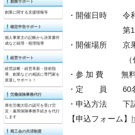
創業サポート
創業に関する支援情報等
・開催日時 令和
確定申告サポート
第1部11:00～1
個人事業主の記帳から決算書作
・開催場所 京
成など経理・税理指導
（住所：京都
経営サポート
経営診断・経営革新・技術指
・参 加 費 無
導、創業などの相談に専門家を
派遣しサポート！
・定 員 60名
労働保険事務代行
・申込方法 下記
厚生労働大臣の認可を受け労
災・雇用保険事務手続きを代行
【申込フォーム】
h
します
商工会の共済制度