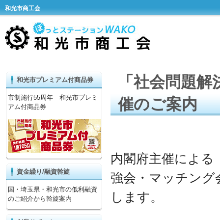
和光市商工会
「社会問題解
和光市プレミアム付商品券
市制施行55周年 和光市プレミ
催のご案内
アム付商品券
内閣府主催による
資金繰り/融資斡旋
強会・マッチング
国・埼玉県・和光市の低利融資
します。
のご紹介から斡旋案内