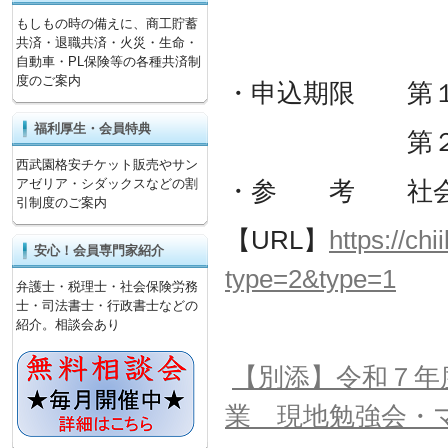
もしもの時の備えに、商工貯蓄
共済・退職共済・火災・生命・
自動車・PL保険等の各種共済制
度のご案内
・申込期限 第１回
福利厚生・会員特典
第２回抽選：令
西武園格安チケット販売やサン
アゼリア・シダックスなどの割
・参 考 社会
引制度のご案内
【URL】
https://ch
安心！会員専門家紹介
type=2&type=1
弁護士・税理士・社会保険労務
士・司法書士・行政書士などの
紹介。相談会あり
【別添】令和７年
業 現地勉強会・マ