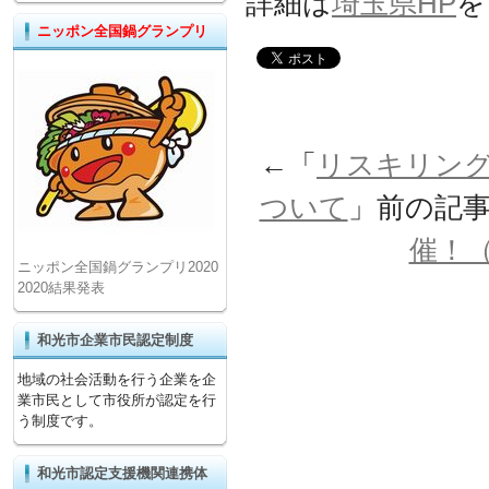
詳細は
埼玉県HP
を
ニッポン全国鍋グランプリ
←「
リスキリン
ついて
」前の記
催！（
ニッポン全国鍋グランプリ2020
2020結果発表
和光市企業市民認定制度
地域の社会活動を行う企業を企
業市民として市役所が認定を行
う制度です。
和光市認定支援機関連携体