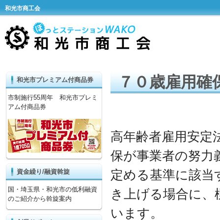
和光市商工会
７０歳雇用確
和光市プレミアム付商品券
市制施行55周年 和光市プレミ
アム付商品券
高年齢者雇用安定
保が事業者の努力
定める基準に該当
資金繰り/融資斡旋
国・埼玉県・和光市の低利融資
き上げる場合に、
のご紹介から斡旋案内
います。