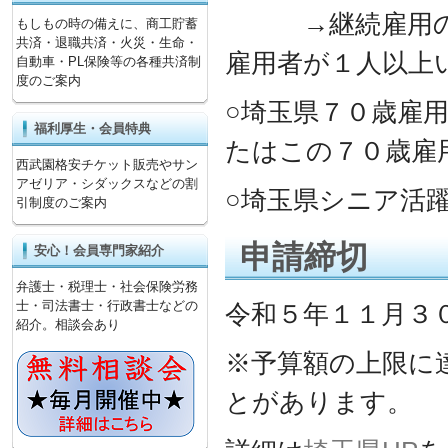
→継続雇用の上
もしもの時の備えに、商工貯蓄
共済・退職共済・火災・生命・
雇用者が１人以上
自動車・PL保険等の各種共済制
度のご案内
○埼玉県７０歳雇
福利厚生・会員特典
たはこの７０歳雇
西武園格安チケット販売やサン
アゼリア・シダックスなどの割
○埼玉県シニア活
引制度のご案内
申請締切
安心！会員専門家紹介
弁護士・税理士・社会保険労務
士・司法書士・行政書士などの
令和５年１１月３
紹介。相談会あり
※予算額の上限に
とがあります。