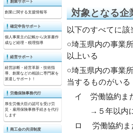
創業サポート
対象となる企
創業に関する支援情報等
確定申告サポート
以下のすべてに該
個人事業主の記帳から決算書作
○埼玉県内の事業
成など経理・税理指導
以上いる
経営サポート
経営診断・経営革新・技術指
○埼玉県内の事業
導、創業などの相談に専門家を
派遣しサポート！
当するものがいる
労働保険事務代行
イ 労働協約また
厚生労働大臣の認可を受け労
→５年以内に定
災・雇用保険事務手続きを代行
します
ロ 労働協約また
商工会の共済制度