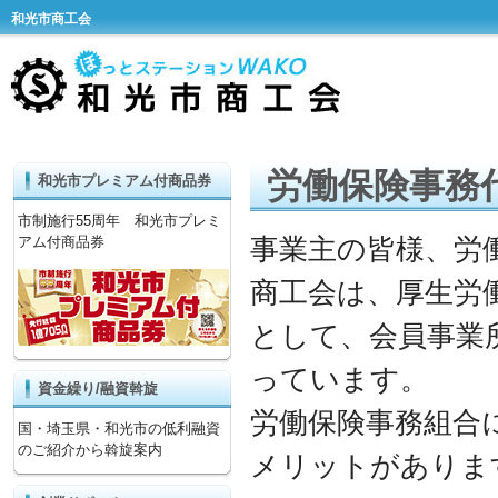
和光市商工会
労働保険事務
和光市プレミアム付商品券
市制施行55周年 和光市プレミ
事業主の皆様、労
アム付商品券
商工会は、厚生労
として、会員事業
っています。
資金繰り/融資斡旋
労働保険事務組合
国・埼玉県・和光市の低利融資
のご紹介から斡旋案内
メリットがありま