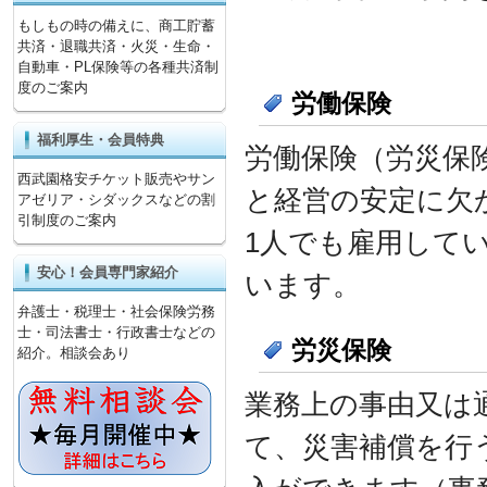
もしもの時の備えに、商工貯蓄
共済・退職共済・火災・生命・
自動車・PL保険等の各種共済制
度のご案内
労働保険
福利厚生・会員特典
労働保険（労災保
西武園格安チケット販売やサン
と経営の安定に欠
アゼリア・シダックスなどの割
引制度のご案内
1人でも雇用して
安心！会員専門家紹介
います。
弁護士・税理士・社会保険労務
士・司法書士・行政書士などの
労災保険
紹介。相談会あり
業務上の事由又は
て、災害補償を行