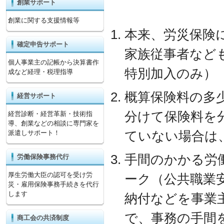
創業サポート
創業に関する支援情報等
本来、労災保険
確定申告サポート
家族従事者など
個人事業主の記帳から決算書作
特別加入のみ）
成など経理・税理指導
概算保険料の多少
経営サポート
分けて保険料を
経営診断・経営革新・技術指
導、創業などの相談に専門家を
ていない場合は、
派遣しサポート！
手間のかかる労
労働保険事務代行
厚生労働大臣の認可を受け労
ーク（公共職業
災・雇用保険事務手続きを代行
します
納付などを事業
で、事務の手間
商工会の共済制度