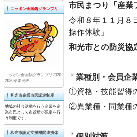
市民まつり「産業
ニッポン全国鍋グランプリ
令和８年１１月８
操作体験」
和光市との防災協
ニッポン全国鍋グランプリ2020
業種別・会員企
2020結果発表
①資格・技能習得
和光市企業市民認定制度
②異業種・同業種
地域の社会活動を行う企業を企
業市民として市役所が認定を行
う制度です。
和光市認定支援機関連携体
個別対策