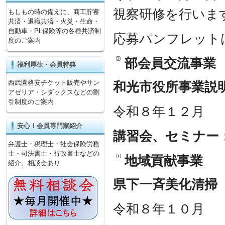
視察研修を行いま
もしもの時の備えに、商工貯蓄
共済・退職共済・火災・生命・
自動車・PL保険等の各種共済制
応募パンフレット
度のご案内
部会員交流事業
福利厚生・会員特典
西武園格安チケット販売やサン
和光市役所事業説
アゼリア・シダックスなどの割
引制度のご案内
令和８年１２月
安心！会員専門家紹介
講習会、セミナー
弁護士・税理士・社会保険労務
士・司法書士・行政書士などの
地域貢献事業
紹介。相談会あり
県下一斉美化清掃
令和８年１０月 