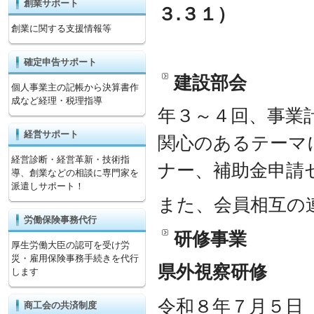
創業サポート
３.３１）
創業に関する支援情報等
確定申告サポート
建設部会
個人事業主の記帳から決算書作
成など経理・税理指導
年３～４回、事業
経営サポート
関心のあるテーマ
経営診断・経営革新・技術指
ナー、補助金申請
導、創業などの相談に専門家を
派遣しサポート！
また、会員相互の
労働保険事務代行
研修事業
厚生労働大臣の認可を受け労
災・雇用保険事務手続きを代行
県外視察研修
します
令和８年７月５日
商工会の共済制度