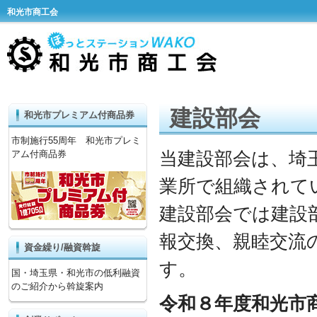
和光市商工会
建設部会
和光市プレミアム付商品券
市制施行55周年 和光市プレミ
当建設部会は、埼
アム付商品券
業所で組織されて
建設部会では建設
報交換、親睦交流
資金繰り/融資斡旋
す。
国・埼玉県・和光市の低利融資
のご紹介から斡旋案内
令和８年度和光市